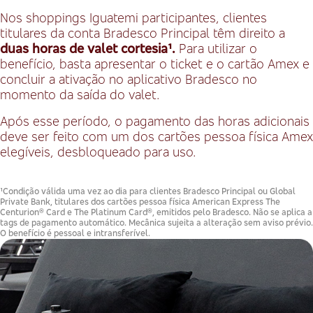
Nos shoppings Iguatemi participantes, clientes
titulares da conta
Bradesco Principal têm direito a
duas horas de valet cortesia¹.
Para utilizar o
benefício, basta apresentar o ticket e o cartão Amex e
concluir a ativação no aplicativo Bradesco no
momento da saída do valet.
Após esse período, o pagamento das horas adicionais
deve ser feito com um dos cartões pessoa física Amex
elegíveis, desbloqueado para uso.
¹Condição válida uma vez ao dia para clientes Bradesco Principal ou Global
Private Bank, titulares dos cartões pessoa física American Express The
Centurion® Card e The Platinum Card®, emitidos pelo Bradesco. Não se aplica a
tags de pagamento automático. Mecânica sujeita a alteração sem aviso prévio.
O benefício é pessoal e intransferível.