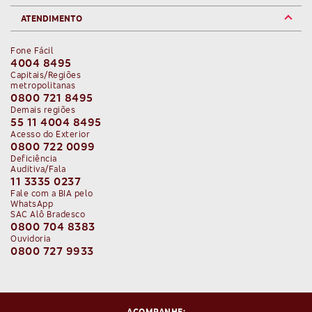
*Produtos da marca Christian Louboutin não participam da
sessões de pré-venda quanto para as vendas gerais,
oferta.
conforme regras e disponibilidade divulgadas no site oficial
ATENDIMENTO
do
Cine Open Air.
*Cartões pessoa física American Express The Centurion® Card, The
Fone Fácil
Platinum Card® emitidos pelo Bradesco.
4004 8495
Capitais/Regiões
metropolitanas
0800 721 8495
Demais regiões
55 11 4004 8495
Acesso do Exterior
0800 722 0099
Deficiência
Auditiva/Fala
11 3335 0237
Fale com a BIA pelo
WhatsApp
SAC Alô Bradesco
0800 704 8383
Ouvidoria
0800 727 9933
ACOMPANHE: