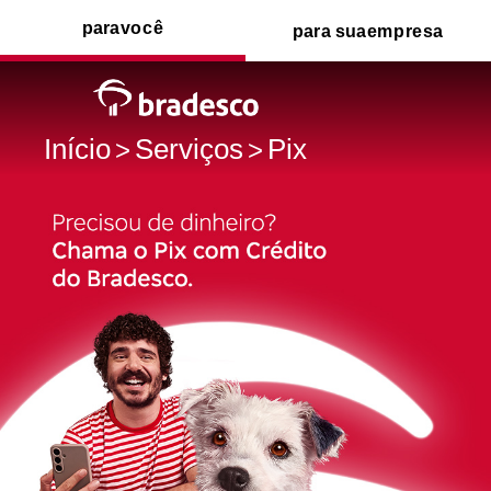
para
você
para sua
empresa
Início
Serviços
Pix
>
>